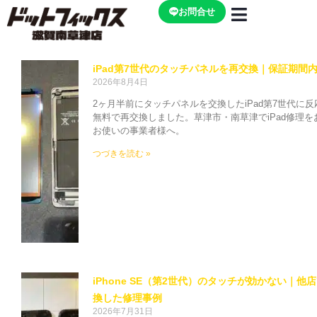
内
お問合せ
容
を
ペ
ペ
ペ
ペ
ス
ー
ー
ー
ー
iPad第7世代のタッチパネルを再交換｜保証期間
キ
ジ
ジ
ジ
ジ
2026年8月4日
ッ
2ヶ月半前にタッチパネルを交換したiPad第7世代に
プ
無料で再交換しました。草津市・南草津でiPad修理
お使いの事業者様へ。
つづきを読む »
iPhone SE（第2世代）のタッチが効かない｜
換した修理事例
2026年7月31日