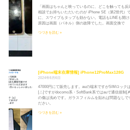
「画面はちゃんと映っているのに、どこを触っても反
相談でお持ちいただいたのが iPhone SE（第2世
に、スワイプもタップも効かない。電話もLINEも開
原因は画面（パネル）側の故障でした。画面交換で
つづきを読む »
[iPhone端末在庫情報] iPhone12ProMax128G
2024年6月6日
47000円にて販売します。auの端末ですがSIMロッ
[△]ですがdocomo系・SoftBank系ではauで通信
の傷は浅めです。ガラスフィルムを貼れば問題なしで
ださい。
つづきを読む »