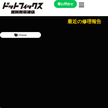
内
お問合せ
容
を
ス
最近の修理報告
キ
ッ
Repair
プ