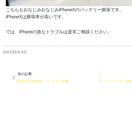
こちらもおなじみおなじみiPhoneXのバッテリー膨張です。
iPhoneXは膨張率が高いです。
では、iPhoneの急なトラブルは是非ご相談ください。
2023月6月 4日
Prev
前の記事
iPad Air2 (A1566) バッテリー交換