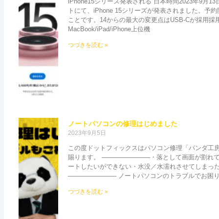
iPhone15シリーズ発表される 日本時間2023年9月1
トにて、iPhone 15シリーズが発表されました。予
ことです。14からの最大の変更点はUSB-Cが採用採
MacBook/iPad/iPhone上位機
つづきを読む »
ノートパソコンの修理はじめました
2023年9月5日
この度ドットフィックスはパソコン修理「パンダ工
賜ります。 ───────────・落として画面が割
ートしたいができない・水没／水濡れさせてしまっ
─────────── ノートパソコンのトラブルでお困
つづきを読む »