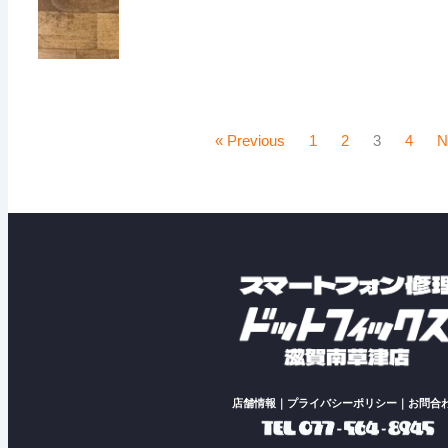
« Previous
1
2
3
4
N
店舗情報
｜
プライバシーポリシー
｜
お問合