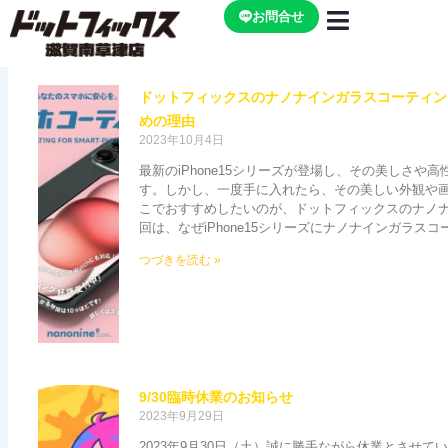
内
お問合せ
容
を
ペ
ペ
ペ
ペ
ス
ー
ー
ー
ー
ドットフィックスのナノナインガラスコーティングが
キ
ジ
ジ
ジ
ジ
めの理由
ッ
2023年10月4日
プ
最新のiPhone15シリーズが登場し、その美しさや
す。しかし、一度手に入れたら、その美しい外観や
こでおすすめしたいのが、ドットフィックスのナノ
回は、なぜiPhone15シリーズにナノナインガラスコ
つづきを読む »
9/30臨時休業のお知らせ
2023年9月29日
2023年9月30日（土）誠に勝手ながら休業とさせて